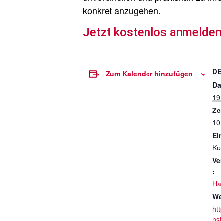
konkret anzugehen.
Jetzt kostenlos anmelde
D
Zum Kalender hinzufügen
Da
19
Ze
10
Ein
Ko
Ve
:
Ha
We
ht
ns