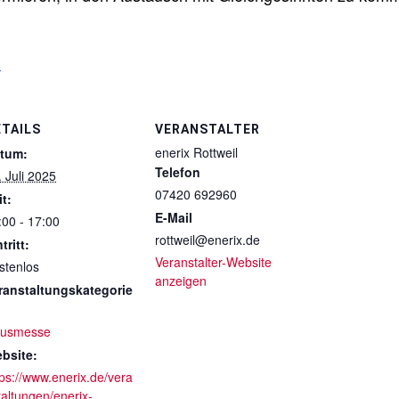
n
ETAILS
VERANSTALTER
enerix Rottweil
tum:
Telefon
. Juli 2025
07420 692960
it:
E-Mail
:00 - 17:00
rottweil@enerix.de
tritt:
Veranstalter-Website
stenlos
anzeigen
ranstaltungskategorie
usmesse
bsite:
tps://www.enerix.de/vera
taltungen/enerix-