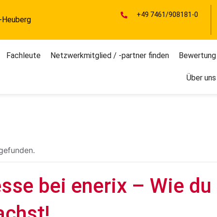
+49 7461/908181-0
r-Heuberg
Fachleute
Netzwerkmitglied / -partner finden
Bewertung
Über uns
tgefunden.
se bei enerix – Wie du
chst!