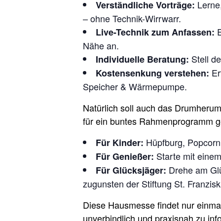
Lerne,
Verständliche Vorträge:
– ohne Technik-Wirrwarr.
E
Live-Technik zum Anfassen:
Nähe an.
Stell de
Individuelle Beratung:
Er
Kostensenkung verstehen:
Speicher & Wärmepumpe.
Natürlich soll auch das Drumherum
für ein buntes Rahmenprogramm ge
Hüpfburg, Popcorn, 
Für Kinder:
Starte mit einem
Für Genießer:
Drehe am Glüc
Für Glücksjäger:
zugunsten der Stiftung St. Franzisk
Diese Hausmesse findet nur einmal i
unverbindlich und praxisnah zu in