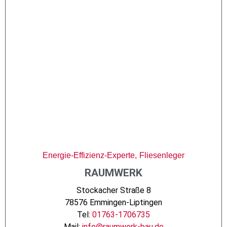
Energie-Effizienz-Experte
Fliesenleger
RAUMWERK
Stockacher Straße 8
78576 Emmingen-Liptingen
Tel:
01763-1706735
Mail:
info@raumwerk-bau.de