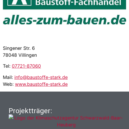
Singener Str. 6
78048 Villingen
Tel:
07721-87060
Mail:
info@baustoffe-stark.de
Web:
www.baustoffe-stark.de
Projektträger: