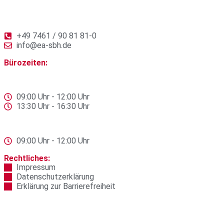
gGmbH
Königstraße 2
78532 Tuttlingen
+49 7461 / 90 81 81-0
info@ea-sbh.de
Bürozeiten:
Montag – Donnerstag
09:00 Uhr - 12:00 Uhr
13:30 Uhr - 16:30 Uhr
Freitag
09:00 Uhr - 12:00 Uhr
Rechtliches:
Impressum
Datenschutzerklärung
Erklärung zur Barrierefreiheit
© 2024 by Klimaschutz- u. Energieagentur Region Schwarzwald-
Baar-Heuberg